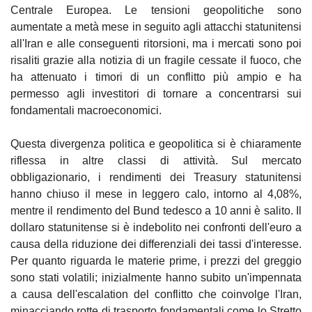
Centrale Europea. Le tensioni geopolitiche sono 
aumentate a metà mese in seguito agli attacchi statunitensi 
all'Iran e alle conseguenti ritorsioni, ma i mercati sono poi 
risaliti grazie alla notizia di un fragile cessate il fuoco, che 
ha attenuato i timori di un conflitto più ampio e ha 
permesso agli investitori di tornare a concentrarsi sui 
fondamentali macroeconomici.
Questa divergenza politica e geopolitica si è chiaramente 
riflessa in altre classi di attività. Sul mercato 
obbligazionario, i rendimenti dei Treasury statunitensi 
hanno chiuso il mese in leggero calo, intorno al 4,08%, 
mentre il rendimento del Bund tedesco a 10 anni è salito. Il 
dollaro statunitense si è indebolito nei confronti dell'euro a 
causa della riduzione dei differenziali dei tassi d'interesse. 
Per quanto riguarda le materie prime, i prezzi del greggio 
sono stati volatili; inizialmente hanno subito un'impennata 
a causa dell'escalation del conflitto che coinvolge l'Iran, 
minacciando rotte di trasporto fondamentali come lo Stretto 