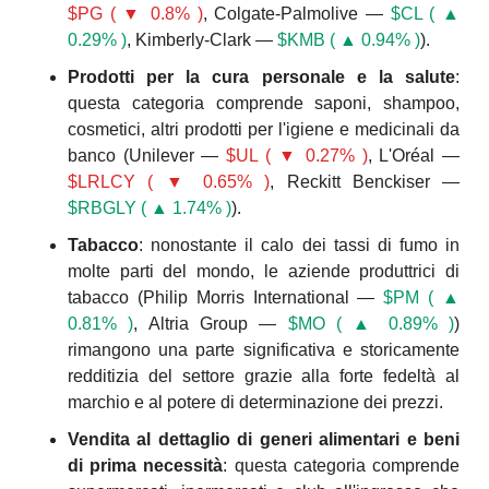
$PG ( ▼ 0.8% )
, Colgate-Palmolive — 
$CL ( ▲ 
0.29% )
, Kimberly-Clark — 
$KMB ( ▲ 0.94% )
).
Prodotti per la cura personale e la salute
: 
questa categoria comprende saponi, shampoo, 
cosmetici, altri prodotti per l'igiene e medicinali da 
banco (Unilever — 
$UL ( ▼ 0.27% )
, L'Oréal — 
$LRLCY ( ▼ 0.65% )
, Reckitt Benckiser — 
$RBGLY ( ▲ 1.74% )
).
Tabacco
: nonostante il calo dei tassi di fumo in 
molte parti del mondo, le aziende produttrici di 
tabacco (Philip Morris International — 
$PM ( ▲ 
0.81% )
, Altria Group — 
$MO ( ▲ 0.89% )
) 
rimangono una parte significativa e storicamente 
redditizia del settore grazie alla forte fedeltà al 
marchio e al potere di determinazione dei prezzi.
Vendita al dettaglio di generi alimentari e beni 
di prima necessità
: questa categoria comprende 