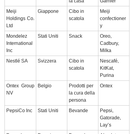
la casa
Garnier
Meiji 
Giappone
Cibo in 
Meiji 
Holdings Co. 
scatola
confectioner
Ltd
y
Mondelez 
Stati Uniti
Snack
Oreo, 
International 
Cadbury, 
Inc
Milka
Nestlé SA
Svizzera
Cibo in 
Nescafé, 
scatola
KitKat, 
Purina
Ontex Group 
Belgio
Prodotti per 
Ontex
NV
la cura della 
persona
PepsiCo Inc
Stati Uniti
Bevande
Pepsi, 
Gatorade, 
Lay’s