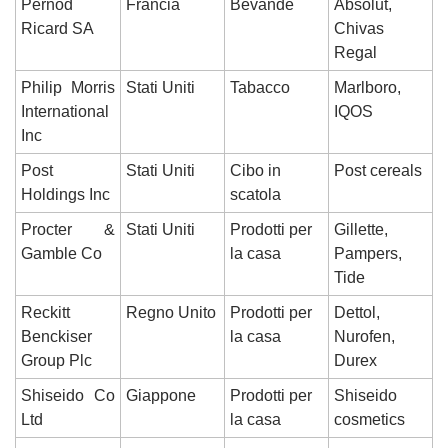
Pernod 
Francia
Bevande
Absolut, 
Ricard SA
Chivas 
Regal
Philip Morris 
Stati Uniti
Tabacco
Marlboro, 
International 
IQOS
Inc
Post 
Stati Uniti
Cibo in 
Post cereals
Holdings Inc
scatola
Procter & 
Stati Uniti
Prodotti per 
Gillette, 
Gamble Co
la casa
Pampers, 
Tide
Reckitt 
Regno Unito
Prodotti per 
Dettol, 
Benckiser 
la casa
Nurofen, 
Group Plc
Durex
Shiseido Co 
Giappone
Prodotti per 
Shiseido 
Ltd
la casa
cosmetics