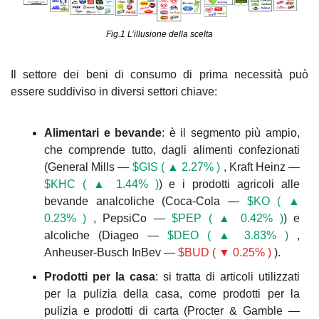
Fig.1 L’illusione della scelta
Il settore dei beni di consumo di prima necessità può 
essere suddiviso in diversi settori chiave:
Alimentari e bevande
: è il segmento più ampio, 
che comprende tutto, dagli alimenti confezionati 
(General Mills — 
$GIS ( ▲ 2.27% )
 , Kraft Heinz — 
$KHC ( ▲ 1.44% )
) e i prodotti agricoli alle 
bevande analcoliche (Coca-Cola — 
$KO ( ▲ 
0.23% )
 , PepsiCo — 
$PEP ( ▲ 0.42% )
) e 
alcoliche (Diageo — 
$DEO ( ▲ 3.83% )
 , 
Anheuser-Busch InBev — 
$BUD ( ▼ 0.25% )
 ). 
Prodotti per la casa
: si tratta di articoli utilizzati 
per la pulizia della casa, come prodotti per la 
pulizia e prodotti di carta (Procter & Gamble — 