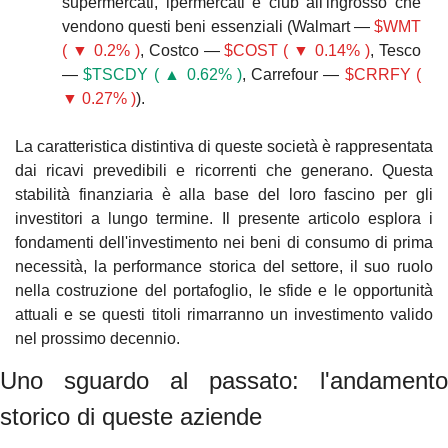
supermercati, ipermercati e club all'ingrosso che 
vendono questi beni essenziali (Walmart — 
$WMT 
( ▼ 0.2% )
, Costco — 
$COST ( ▼ 0.14% )
, Tesco 
— 
$TSCDY ( ▲ 0.62% )
, Carrefour — 
$CRRFY ( 
▼ 0.27% )
).
La caratteristica distintiva di queste società è rappresentata 
dai ricavi prevedibili e ricorrenti che generano. Questa 
stabilità finanziaria è alla base del loro fascino per gli 
investitori a lungo termine. Il presente articolo esplora i 
fondamenti dell'investimento nei beni di consumo di prima 
necessità, la performance storica del settore, il suo ruolo 
nella costruzione del portafoglio, le sfide e le opportunità 
attuali e se questi titoli rimarranno un investimento valido 
nel prossimo decennio.
Uno sguardo al passato: l'andamento 
storico di queste aziende