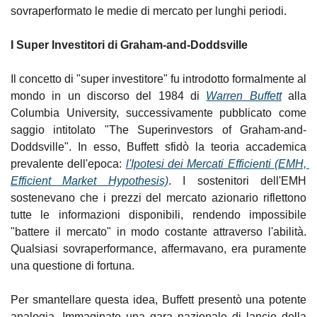
sovraperformato le medie di mercato per lunghi periodi.
I Super Investitori di Graham-and-Doddsville
Il concetto di "super investitore" fu introdotto formalmente al 
mondo in un discorso del 1984 di 
Warren Buffett
 alla 
Columbia University, successivamente pubblicato come 
saggio intitolato "The Superinvestors of Graham-and-
Doddsville". In esso, Buffett sfidò la teoria accademica 
prevalente dell'epoca: 
l'Ipotesi dei Mercati Efficienti (EMH, 
Efficient Market Hypothesis)
. I sostenitori dell'EMH 
sostenevano che i prezzi del mercato azionario riflettono 
tutte le informazioni disponibili, rendendo impossibile 
"battere il mercato" in modo costante attraverso l'abilità. 
Qualsiasi sovraperformance, affermavano, era puramente 
una questione di fortuna.
Per smantellare questa idea, Buffett presentò una potente 
analogia. Immaginate una gara nazionale di lancio della 