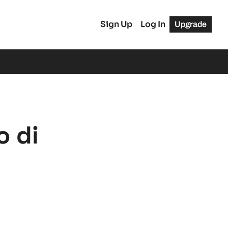
Sign Up
Log In
Upgrade
 di 