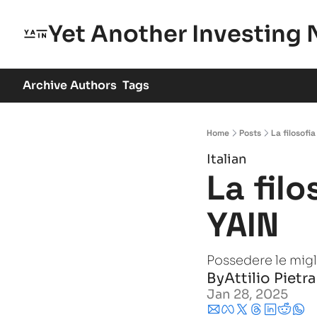
Yet Another Investing 
Archive
Authors
Tags
Home
Posts
La filosofi
Italian
La filo
YAIN
Possedere le migl
By
Attilio Pietr
Jan 28, 2025