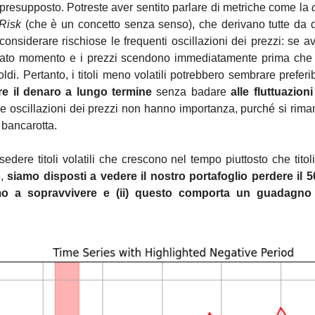
 presupposto. Potreste aver sentito parlare di metriche come la 
-Risk
 (che è un concetto senza senso), che derivano tutte da q
considerare rischiose le frequenti oscillazioni dei prezzi: se a
ato momento e i prezzi scendono immediatamente prima che voi
ldi. Pertanto, i titoli meno volatili potrebbero sembrare preferibi
re il denaro a lungo termine 
senza badare
 alle fluttuazion
le oscillazioni dei prezzi non hanno importanza, purché si riman
 bancarotta.
dere titoli volatili che crescono nel tempo piuttosto che titoli
, 
siamo disposti a vedere il nostro portafoglio perdere il 
mo a sopravvivere e (ii) questo comporta un guadagno