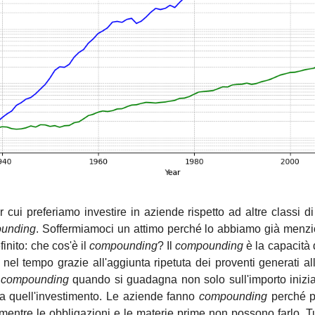
r cui preferiamo investire in aziende rispetto ad altre classi di
unding
. Soffermiamoci un attimo perché lo abbiamo già menzio
nito: che cos'è il 
compounding
? Il 
compounding 
è la capacità 
l tempo grazie all'aggiunta ripetuta dei proventi generati all’i
 
compounding 
quando si guadagna non solo sull'importo inizia
a quell'investimento. Le aziende fanno 
compounding
 perché p
ti, mentre le obbligazioni e le materie prime non possono farlo. T