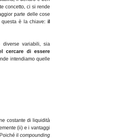
e concetto, ci si rende 
maggior parte delle cose 
 questa è la chiave: 
il 
iverse variabili, sia 
el cercare di essere 
nde intendiamo quelle 
e costante di liquidità 
emente (ii) e i vantaggi 
Poiché il 
compounding