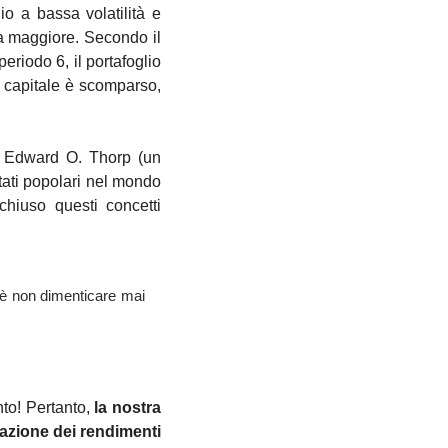
o a bassa volatilità e 
a maggiore. Secondo il 
riodo 6, il portafoglio 
 capitale è scomparso, 
a Edward O. Thorp (un 
ati popolari nel mondo 
hiuso questi concetti 
è non dimenticare mai 
nto
! Pertanto, 
la nostra 
zazione dei rendimenti 