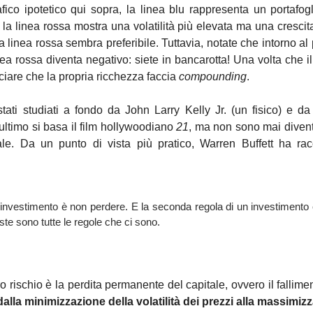
fico ipotetico qui sopra, la linea blu rappresenta un portafogli
 la linea rossa mostra una volatilità più elevata ma una crescit
 linea rossa sembra preferibile. Tuttavia, notate che intorno al pe
ea rossa diventa negativo: siete in bancarotta! Una volta che il
ciare che la propria ricchezza faccia 
compounding
.
stati studiati a fondo da John Larry Kelly Jr. (un fisico) e d
ltimo si basa il film hollywoodiano 
21
, ma non sono mai divent
le. Da un punto di vista più pratico, Warren Buffett ha racc
 investimento è non perdere. E la seconda regola di un investimento 
ste sono tutte le regole che ci sono
.
ro rischio è la perdita permanente del capitale, ovvero il fallime
alla minimizzazione della volatilità dei prezzi alla massimiz